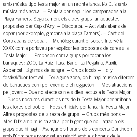
amb música tipo festa major en un recinte tancat i/o DJ’s amb
música més actual. − Pantalla per seguir les campanades a la
Plaça Farners. Seguidament els altres grups fan aquestes
propostes per Cap d’Any: − Discoteca. − Activitats abans de
sopar (per exemple, gimcana a la plaça Farners). − Cant del
Coro abans de sopar. − Monòleg durant el sopar. Intervé la
XXXX com a portaveu per explicar les propostes de cares a la
Festa Major: − Proposen com a grups per tocar a les
barraques: ZOO, La Raíz, Itaca Band, La Pegatina, Auxili,
Aspencat, Lágrimas de sangre. − Grups locals − Holly
festival/fluor festival − Fer alguna zona, on hi hagi música diferent
de barraques com per exemple el reggaeton. − Més atraccions
pel jovent − Que no afectessin els dies lectius a la Festa Major
− Busos nocturns durant les nits de la Festa Major per arribar a
les afores del poble − Focs artificials per tancar la Festa Major.
Altres propostes de la resta de grups: − Grups més bons −
Més DJ’s amb música actual per la gent que no li agradin els
grups que hi hagi − Avançar els horaris dels concerts Continuem
amb l’últim tema proposat en relació amb els horaris de la