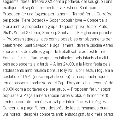
següents idees: Intervé XXX com a portaveu del seu grup i ens
expliquen el següent respecte a la Festa de Sant Joan: −
Proposen fer una foguera per tothom − També fer un Correfoc
pel poble (Pere Botero) − Sopar popular jove − Concert a la
Nòria amb la proposta de grups d’aquest tipus: Doctor Prats,
Pirat’s Sound Sistema, Smoking Souls… − Fer gimcana popular
− Proposen aquests llocs com a possibles emplaçaments per
celebrar-ho: Sant Salvador, Plaça Farners i darrera piscina Altres
aportacions dels altres grups de treball sobre aquest tema: −
Focs artificals − També apunten inflables pels infants al matí i
pels adolescents a la tarda − A les 24.00, a la Nòria festa pels
adolescents amb música bona, Holly i/o Fluor Festa, i foguera al
costat del “TAP” (descampat de sorra). Un cop tractat aquest
tema, passem a parlar sobre el Cap d’Any amb la intervenció de
la XXXl com a portaveu del seu grup: − Proposen fer un sopar
popular a la Plaça Farners (posar carpa si plou o fa molt fred).
Tenir en compte menú especial per intoleràncies i al·lèrgies. −
Concert a la plaça Farners després de les campanades durant
una horeta i després concerts amb entrada gratuita o més barata