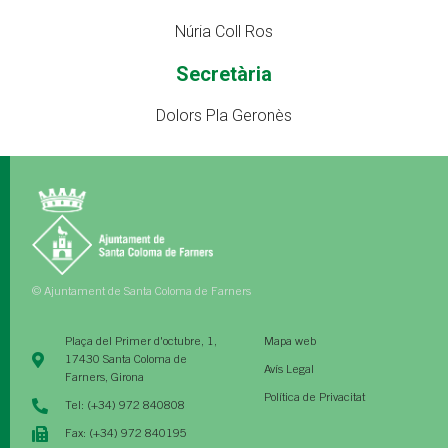
Núria Coll Ros
Secretària
Dolors Pla Geronès
© Ajuntament de Santa Coloma de Farners
Plaça del Primer d'octubre, 1,
Mapa web
17430 Santa Coloma de
Avís Legal
Farners, Girona
Política de Privacitat
Tel: (+34) 972 840808
Fax: (+34) 972 840195