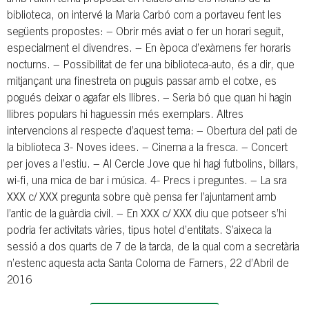
biblioteca, on intervé la Maria Carbó com a portaveu fent les
següents propostes: − Obrir més aviat o fer un horari seguit,
especialment el divendres. − En època d’exàmens fer horaris
nocturns. − Possibilitat de fer una biblioteca-auto, és a dir, que
mitjançant una finestreta on puguis passar amb el cotxe, es
pogués deixar o agafar els llibres. − Seria bó que quan hi hagin
llibres populars hi haguessin més exemplars. Altres
intervencions al respecte d’aquest tema: − Obertura del pati de
la biblioteca 3- Noves idees. − Cinema a la fresca. − Concert
per joves a l’estiu. − Al Cercle Jove que hi hagi futbolins, billars,
wi-fi, una mica de bar i música. 4- Precs i preguntes. − La sra
XXX c/ XXX pregunta sobre què pensa fer l’ajuntament amb
l’antic de la guàrdia civil. − En XXX c/ XXX diu que potseer s’hi
podria fer activitats vàries, tipus hotel d’entitats. S’aixeca la
sessió a dos quarts de 7 de la tarda, de la qual com a secretària
n’estenc aquesta acta Santa Coloma de Farners, 22 d’Abril de
2016