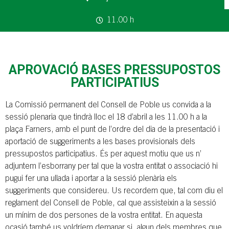
11.00 h
APROVACIÓ BASES PRESSUPOSTOS
PARTICIPATIUS
La Comissió permanent del Consell de Poble us convida a la
sessió plenaria que tindrà lloc el 18 d’abril a les 11.00 h a la
plaça Farners, amb el punt de l’ordre del dia de la presentació i
aportació de suggeriments a les bases provisionals dels
pressupostos participatius. És per aquest motiu que us n’
adjuntem l’esborrany per tal que la vostra entitat o associació hi
pugui fer una ullada i aportar a la sessió plenària els
suggeriments que considereu. Us recordem que, tal com diu el
reglament del Consell de Poble, cal que assisteixin a la sessió
un mínim de dos persones de la vostra entitat. En aquesta
ocasió també us voldríem demanar si, algun dels membres que