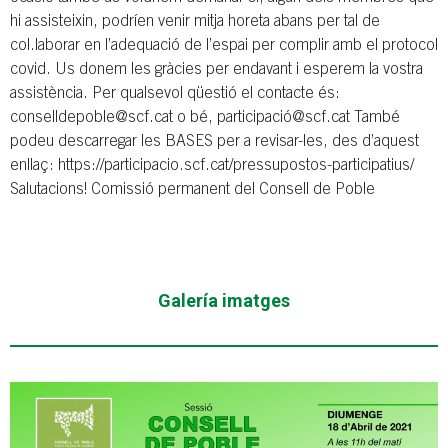
hi assisteixin, podríen venir mitja horeta abans per tal de
col.laborar en l’adequació de l’espai per complir amb el protocol
covid. Us donem les gràcies per endavant i esperem la vostra
assistència. Per qualsevol qüestió el contacte és:
conselldepoble@scf.cat o bé, participació@scf.cat També
podeu descarregar les BASES per a revisar-les, des d’aquest
enllaç: https://participacio.scf.cat/pressupostos-participatius/
Salutacions! Comissió permanent del Consell de Poble
Galería imatges